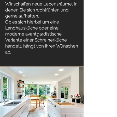
Wir schaffen neue Lebensräume, in
denen Sie sich wohlfühlen und
gerne aufhalten.
Ob es sich hierbei um eine
Landhausküche oder eine
moderne avantgardistische
Variante einer Schreinerküche
handelt, hängt von Ihren Wünschen
ab.